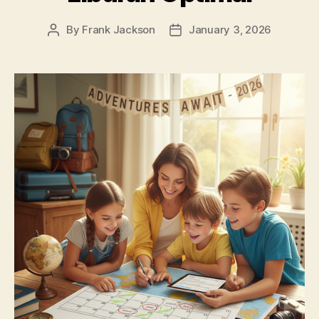
By
Frank Jackson
January 3, 2026
Post
Post
author
date