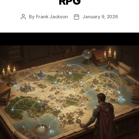
RPG
By
Frank Jackson
January 9, 2026
Post
Post
author
date