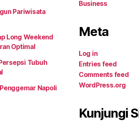
Business
gun Pariwisata
Meta
kap Long Weekend
ran Optimal
Log in
 Persepsi Tubuh
Entries feed
l
Comments feed
WordPress.org
n Penggemar Napoli
Kunjungi S