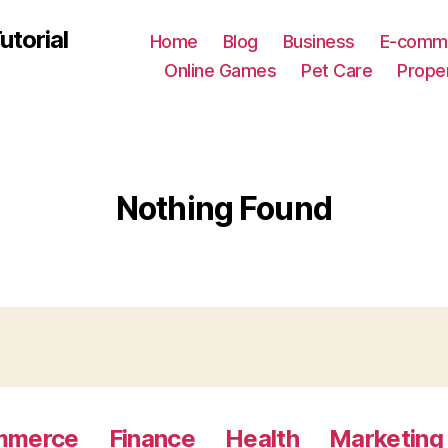
utorial
Home
Blog
Business
E-comm
Online Games
Pet Care
Prope
Nothing Found
mmerce
Finance
Health
Marketing